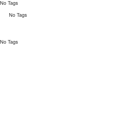
No Tags
Skip
content
to
No Tags
content
No Tags